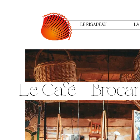
LE RIGAD'EAU
LA
Le Café - Broca