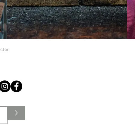
cter
>