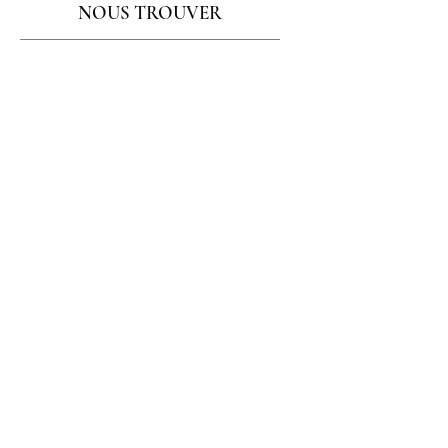
NOUS TROUVER
Nous trouver et nous contacter
AU RIGAD'EAU
LE MOULIN DE POMPER
56870 BADEN
02 97 57 25 00